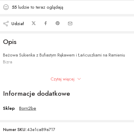
55
ludzie to teraz oglądają
Udział
Opis
Beżowa Sukienka z Bufiastym Rękawem i Łańcuszkami na Ramieniu
Bizra
damski / damska / damskie Odzież damska > Sukienki > Sukienki
Czytaj więcej
Midi > Beżowy
Informacje dodatkowe
Sklep
Born2be
Numer SKU:
43e1ca89a717