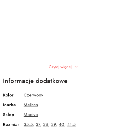
Czytaj więcej
Informacje dodatkowe
Kolor
Czerwony
Marka
Melissa
Sklep
Modivo
Rozmiar
35.5
,
37
,
38
,
39
,
40
,
41.5