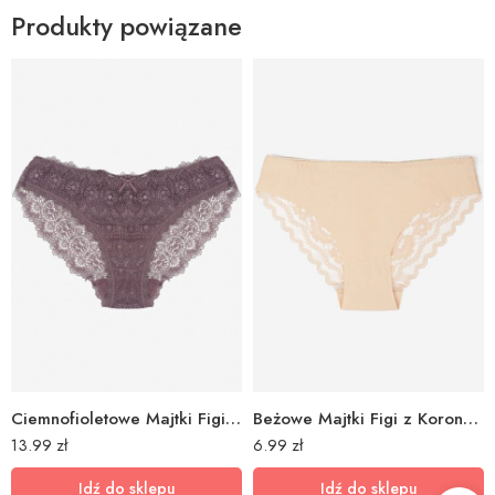
Produkty powiązane
Ciemnofioletowe Majtki Figi z Koronką Elbrise
Beżowe Majtki Figi z Koronką Crenlo
13.99
zł
6.99
zł
Idź do sklepu
Idź do sklepu