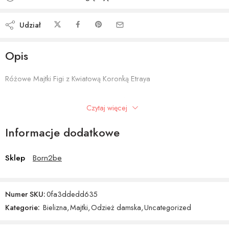
Udział
Opis
Różowe Majtki Figi z Kwiatową Koronką Etraya
damski / damska / damskie Odzież damska > Bielizna > Majtki >
Czytaj więcej
Różowy
Informacje dodatkowe
Sklep
Born2be
Numer SKU:
0fa3ddedd635
Kategorie:
Bielizna
,
Majtki
,
Odzież damska
,
Uncategorized