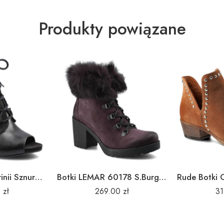
Produkty powiązane
Czarne Botki Carinii Sznurowane Wygodne Buty
Botki LEMAR 60178 S.Burgund/Królik
0
zł
269.00
zł
3