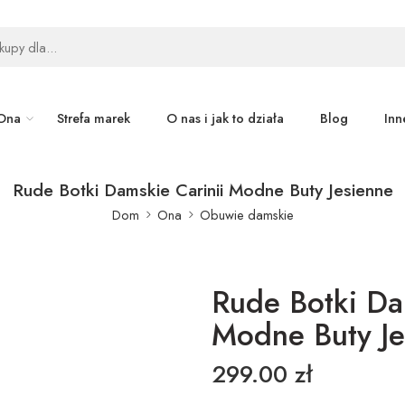
Ona
Strefa marek
O nas i jak to działa
Blog
Inn
Rude Botki Damskie Carinii Modne Buty Jesienne
Dom
Ona
Obuwie damskie
Rude Botki Da
Modne Buty Je
299.00
zł