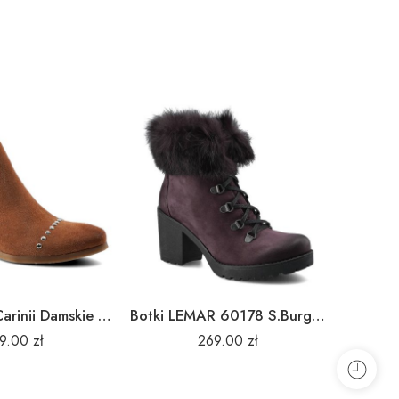
Rude Botki Carinii Damskie Modne Obuwie Jesienne
Botki LEMAR 60178 S.Burgund/Królik
19.00
zł
269.00
zł