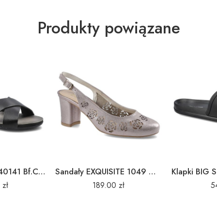
Produkty powiązane
Sandały LEMAR 40141 Bf.Czarny
Sandały EXQUISITE 1049 Grid Róż
0
zł
189.00
zł
5