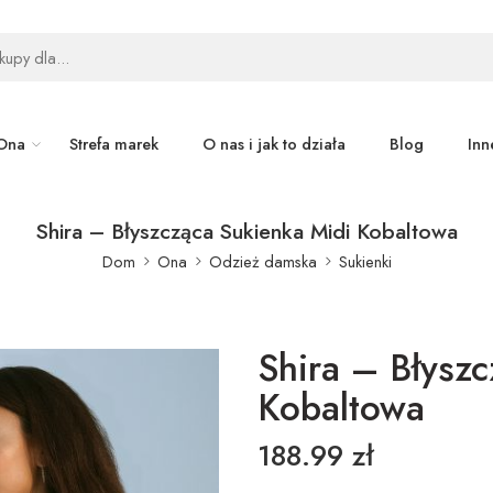
Ona
Strefa marek
O nas i jak to działa
Blog
Inn
Shira – Błyszcząca Sukienka Midi Kobaltowa
Dom
Ona
Odzież damska
Sukienki
Shira – Błyszc
Kobaltowa
188.99
zł