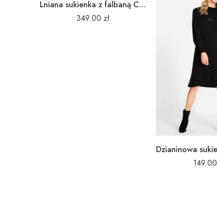
Lniana sukienka z falbaną Cottage Core 13001628
349.00
zł
149.0