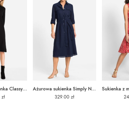
Dzianinowa sukienka Classy Power 13001622
Ażurowa sukienka Simply Natural 13001600
0
zł
329.00
zł
2