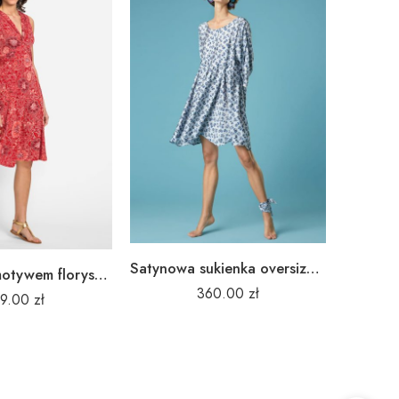
Satynowa sukienka oversize z niebieskim kwiatowym nadrukiem Alessia Santi
Sukienka z motywem florystycznym Simply Natural 13001599
360.00
zł
49.00
zł