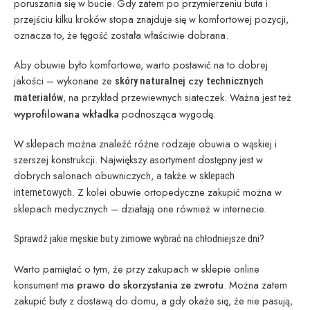
poruszania się w bucie. Gdy zatem po przymierzeniu buta i
przejściu kilku kroków stopa znajduje się w komfortowej pozycji,
oznacza to, że tęgość została właściwie dobrana.
Aby obuwie było komfortowe, warto postawić na to dobrej
jakości – wykonane ze
czy
skóry naturalnej
technicznych
, na przykład przewiewnych siateczek. Ważna jest też
materiałów
wyprofilowana wkładka
podnosząca wygodę.
W sklepach można znaleźć różne rodzaje obuwia o wąskiej i
szerszej konstrukcji. Największy asortyment dostępny jest w
dobrych salonach obuwniczych, a także w
sklepach
. Z kolei obuwie ortopedyczne zakupić można w
internetowych
sklepach medycznych – działają one również w internecie.
Sprawdź jakie męskie buty zimowe wybrać na chłodniejsze dni?
Warto pamiętać o tym, że przy zakupach w sklepie online
konsument ma
prawo do skorzystania ze zwrotu
. Można zatem
zakupić buty z dostawą do domu, a gdy okaże się, że nie pasują,