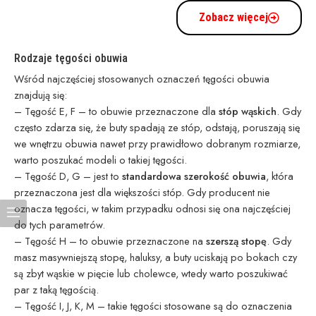
Zobacz więcej
Rodzaje tęgości obuwia
Wśród najczęściej stosowanych oznaczeń tęgości obuwia
znajdują się:
– Tęgość E, F – to obuwie przeznaczone dla
stóp wąskich
. Gdy
często zdarza się, że buty spadają ze stóp, odstają, poruszają się
we wnętrzu obuwia nawet przy prawidłowo dobranym rozmiarze,
warto poszukać modeli o takiej tęgości.
– Tęgość D, G – jest to
standardowa szerokość obuwia
, która
przeznaczona jest dla większości stóp. Gdy producent nie
oznacza tęgości, w takim przypadku odnosi się ona najczęściej
do tych parametrów.
– Tęgość H – to obuwie przeznaczone na
szerszą stopę
. Gdy
masz masywniejszą stopę, haluksy, a buty uciskają po bokach czy
są zbyt wąskie w pięcie lub cholewce, wtedy warto poszukiwać
par z taką tęgością.
– Tęgość I, J, K, M – takie tęgości stosowane są do oznaczenia